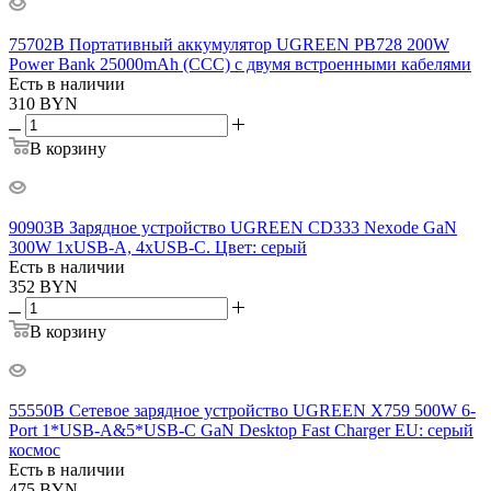
75702B Портативный аккумулятор UGREEN PB728 200W
Power Bank 25000mAh (CCC) с двумя встроенными кабелями
Есть в наличии
310
BYN
В корзину
90903B Зарядное устройство UGREEN CD333 Nexode GaN
300W 1xUSB-A, 4xUSB-C. Цвет: серый
Есть в наличии
352
BYN
В корзину
55550B Сетевое зарядное устройство UGREEN X759 500W 6-
Port 1*USB-A&5*USB-C GaN Desktop Fast Charger EU: серый
космос
Есть в наличии
475
BYN