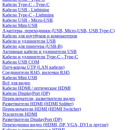
Кабели Type-C - Type-C
Кабели USB - Lightning
Кабели Type-C - Lightning
Кабели USB - Micro-USB
Кабели Mini-USB
Адаптеры, переходники (USB, Micro-USB, USB Type-C)
Кабели для ноутбуков и компьютеров
Кабели и удлинители USB
Кабели для принтера (USB-B)
Активные кабели и удлинители USB
Кабели и удлинители Type-C - Type-C
Кабели USB COM
Патч-корды UTP (LAN кабели)
Соединители RJ45, вилочки RJ45
Кабели Mini USB
Всё для видео
Кабели HDMI / оптические HDMI
Кабели DisplayPort (DP)
Переключатели, разветвители видео
Разветвители HDMI (HDMI Splitter)
Переключатели HDMI (HDMI Switcher)
Усилители HDMI
Разветвители DisplayPort (DP)
Переходники видео (HDMI, DP, VGA, DVI и другие)
Кабели и переходники в HDMI