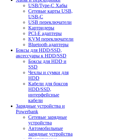
USB/Type-C Хабы
Сетевые карты USB,
USB-C
USB переключатели
Картридеры
PCI-E адаптеры
KVM переключатели
Bluetooth адаптеры
Боксы для HDD/SSD,
аксессуары к HDD/SSD
Боксы для HDD и
SSD
Чехлы и сумки для
HDD
Кабели для боксов
HDD/SSD,
интерфейсные
кабели
Зарядные устройства и
Powerbank
Сетевые зарядные
устройства
Автомобильные
зарядные устройства