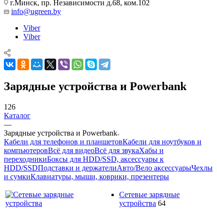
г.Минск, пр. Независимости д.68, ком.102
info@ugreen.by
Viber
Viber
Зарядные устройства и Powerbank
126
Каталог
—
Зарядные устройства и Powerbank
Кабели для телефонов и планшетов
Кабели для ноутбуков и
компьютеров
Всё для видео
Всё для звука
Хабы и
переходники
Боксы для HDD/SSD, аксессуары к
HDD/SSD
Подставки и держатели
Авто/Вело аксессуары
Чехлы
и сумки
Клавиатуры, мыши, коврики, презентеры
Сетевые зарядные
устройства
64