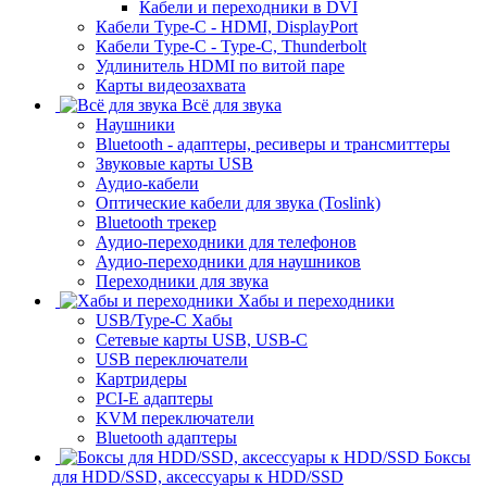
Кабели и переходники в DVI
Кабели Type-C - HDMI, DisplayPort
Кабели Type-C - Type-C, Thunderbolt
Удлинитель HDMI по витой паре
Карты видеозахвата
Всё для звука
Наушники
Bluetooth - адаптеры, ресиверы и трансмиттеры
Звуковые карты USB
Аудио-кабели
Оптические кабели для звука (Toslink)
Bluetooth трекер
Аудио-переходники для телефонов
Аудио-переходники для наушников
Переходники для звука
Хабы и переходники
USB/Type-C Хабы
Сетевые карты USB, USB-C
USB переключатели
Картридеры
PCI-E адаптеры
KVM переключатели
Bluetooth адаптеры
Боксы
для HDD/SSD, аксессуары к HDD/SSD