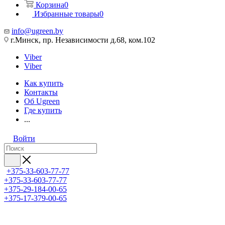
Корзина
0
Избранные товары
0
info@ugreen.by
г.Минск, пр. Независимости д.68, ком.102
Viber
Viber
Как купить
Контакты
Об Ugreen
Где купить
...
Войти
+375-33-603-77-77
+375-33-603-77-77
+375-29-184-00-65
+375-17-379-00-65