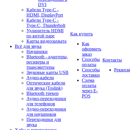
DVI
Кабели Type-C -
HDMI, DisplayPort
Кабели Type-C -
Type-C, Thunderbolt
Удлинитель HDMI
Как купить
по витой паре
Карты видеозахвата
Как
Всё для звука
оформить
Наушники
заказ
Bluetooth - адаптеры,
Способы
Контакты
ресиверы и
оплаты
трансмиттеры
Способы
Реквиз
Звуковые карты USB
доставки
Аудио-кабели
Схема
Оптические кабели
оплаты
для звука (Toslink)
через E-
Bluetooth трекер
POS
Аудио-переходники
для телефонов
Аудио-переходники
для наушников
Переходники для
звука
Хабы и переходники