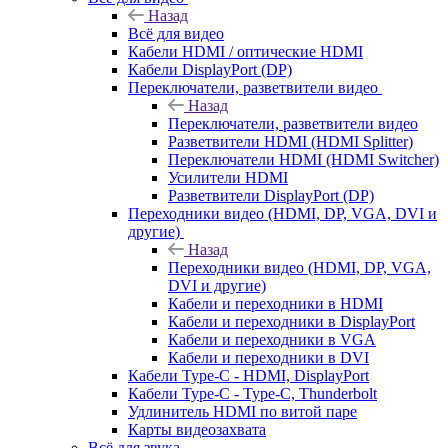
Назад
Всё для видео
Кабели HDMI / оптические HDMI
Кабели DisplayPort (DP)
Переключатели, разветвители видео
Назад
Переключатели, разветвители видео
Разветвители HDMI (HDMI Splitter)
Переключатели HDMI (HDMI Switcher)
Усилители HDMI
Разветвители DisplayPort (DP)
Переходники видео (HDMI, DP, VGA, DVI и
другие)
Назад
Переходники видео (HDMI, DP, VGA,
DVI и другие)
Кабели и переходники в HDMI
Кабели и переходники в DisplayPort
Кабели и переходники в VGA
Кабели и переходники в DVI
Кабели Type-C - HDMI, DisplayPort
Кабели Type-C - Type-C, Thunderbolt
Удлинитель HDMI по витой паре
Карты видеозахвата
Всё для звука