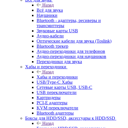
Назад
Всё для звука
Наушники
Bluetooth - адаптеры, ресиверы и
трансмиттеры
Звуковые карты USB
Аудио-кабели
Оптические кабели для звука (Toslink)
Bluetooth трекер
Аудио-переходники для телефонов
Аудио-переходники для наушников
Переходники для звука
Хабы и переходники
Назад
Хабы и переходники
USB/Type-C Хабы
Сетевые карты USB, USB-C
USB переключатели
Картридеры
PCI-E адаптеры
KVM переключатели
Bluetooth адаптеры
Боксы для HDD/SSD, аксессуары к HDD/SSD
Назад