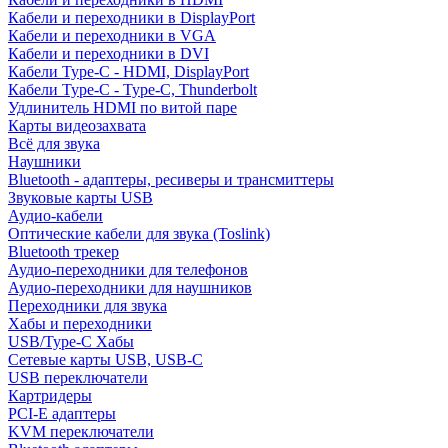
Кабели и переходники в DisplayPort
Кабели и переходники в VGA
Кабели и переходники в DVI
Кабели Type-C - HDMI, DisplayPort
Кабели Type-C - Type-C, Thunderbolt
Удлинитель HDMI по витой паре
Карты видеозахвата
Всё для звука
Наушники
Bluetooth - адаптеры, ресиверы и трансмиттеры
Звуковые карты USB
Аудио-кабели
Оптические кабели для звука (Toslink)
Bluetooth трекер
Аудио-переходники для телефонов
Аудио-переходники для наушников
Переходники для звука
Хабы и переходники
USB/Type-C Хабы
Сетевые карты USB, USB-C
USB переключатели
Картридеры
PCI-E адаптеры
KVM переключатели