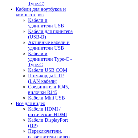
Type-C)
Кабели для ноутбуков и
компьютеров
Кабели и
удлинители USB
Кабели для принтера
(USB-B)
Активные кабели и
удлинители USB
Кабели и
удлинители Type-C -
Type-C
Кабели USB COM
Патч-корды UTP
(LAN кабели)
Соединители RJ45,
вилочки RJ45
Кабели Mini USB
Всё для видео
Кабели HDMI /
оптические HDMI
Кабели DisplayPort
(DP)
Переключатели,
разветвители видео