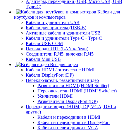
Адаптеры, переходники (USB, Micro-USB, USB
Type-C)
Кабели для
ноутбуков и компьютеров
Кабели и удлинители USB
Кабели для принтера (USB-B)
Активные кабели и удлинители USB
Кабели и удлинители Type-C - Type-C
Кабели USB COM
Патч-корды UTP (LAN кабели)
Соединители RJ45, вилочки RJ45
Кабели Mini USB
Всё для видео
Кабели HDMI / оптические HDMI
Кабели DisplayPort (DP)
Переключатели, разветвители видео
Разветвители HDMI (HDMI Splitter)
Переключатели HDMI (HDMI Switcher)
Усилители HDMI
Разветвители DisplayPort (DP)
Переходники видео (HDMI, DP, VGA, DVI и
другие)
Кабели и переходники в HDMI
Кабели и переходники в DisplayPort
Кабели и переходники в VGA